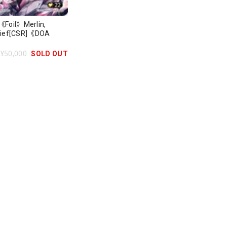
il》Merlin,
ief[CSR]《DOA
¥50,000
SOLD OUT