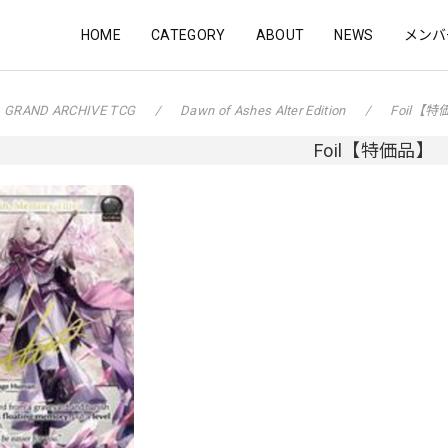
HOME
CATEGORY
ABOUT
NEWS
メンバ
GRAND ARCHIVE TCG
Dawn of Ashes Alter Edition
Foil【
Foil【特価品】