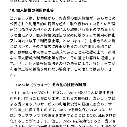
を負わない場合は、この限りではありません。
10. 個人情報の利用停止等
当ショップは、お客様から、お客様の個人情報が、あらかじめ
公表された利用目的の範囲を超えて取り扱われているという理
由又は偽りその他不正の手段により取得されたものであるとい
う理由により、個人情報保護法の定めに基づきその利用の停止
又は消去（以下「利用停止等」といいます。）を求められた場
合において、そのご請求に理由があることが判明した場合に
は、お客様ご本人からのご請求であることを確認の上で、遅滞
なく個人情報の利用停止等を行い、その旨をお客様に通知しま
す。但し、個人情報保護法その他の法令により、当ショップが
利用停止等の義務を負わない場合は、この限りではありませ
ん。
11. Cookie（クッキー）その他の技術の利用
（１） 当ショップのサービスは、Cookie及びこれに類する技
術を利用することがあります。これらの技術は、当ショップに
よる当ショップのサービスの利用状況等の把握に役立ち、サー
ビス向上に資するものです。Cookieを無効化されたいユーザー
は、ウェブブラウザの設定を変更することによりCookieを無効
化することができます。但し、Cookieを無効化すると、当ショ
ップのサービスの一部の機能をご利用いただけなくなる場合が