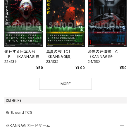
発狂する日本人形
真夏の夜［C］
漆黒の建造物［C］
［R］《KANNAGI夏
《KANNAGI夏
《KANNAGI冬
22/53》
23/53》
24/53》
¥50
¥100
¥50
MORE
CATEGORY
Riftbound TCG
巫KANNAGIカードゲーム