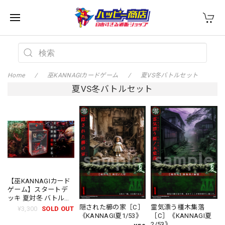
Home
巫KANNAGIカードゲーム
夏VS冬バトルセット
夏VS冬バトルセット
【巫KANNAGIカード
ゲーム】スタートデ
ッキ 夏対冬 バトルセ
ット
隠された櫛の家［C］
霊気漂う橿木集落
¥3,300
SOLD OUT
《KANNAGI夏1/53》
［C］《KANNAGI夏
2/53》