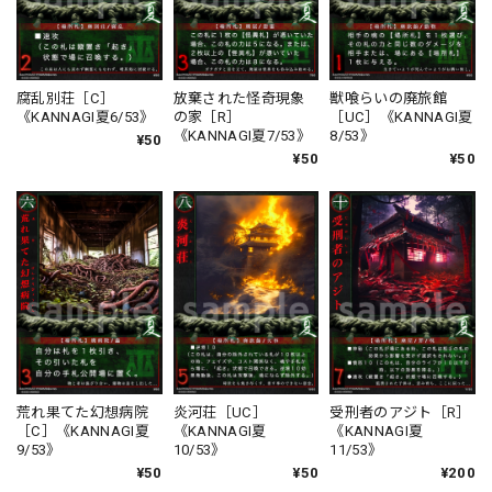
腐乱別荘［C］
放棄された怪奇現象
獣喰らいの廃旅館
《KANNAGI夏6/53》
の家［R］
［UC］《KANNAGI夏
《KANNAGI夏7/53》
8/53》
¥50
¥50
¥50
荒れ果てた幻想病院
炎河荘［UC］
受刑者のアジト［R］
［C］《KANNAGI夏
《KANNAGI夏
《KANNAGI夏
9/53》
10/53》
11/53》
¥50
¥50
¥200