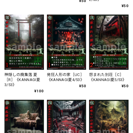
¥50
¥50
神隠しの廃集落 夏
発狂人形の家［UC］
怨まれた別荘［C］
［R］《KANNAGI夏
《KANNAGI夏4/53》
《KANNAGI夏5/53》
3/53》
¥50
¥50
¥100