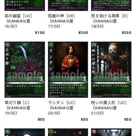
巫の幽霊［UC］
狐面の神［SR］
死を告げる黒蝶［R］
《KANNAGI夏
《KANNAGI夏
《KANNAGI夏
16/53》
17/53》
18/53》
¥100
¥300
¥200
草刈り鎌［C］
ランタン［UC］
呪いの藁人形［UC］
《KANNAGI夏
《KANNAGI夏
《KANNAGI夏
19/53》
20/53》
21/53》
¥50
¥50
¥50