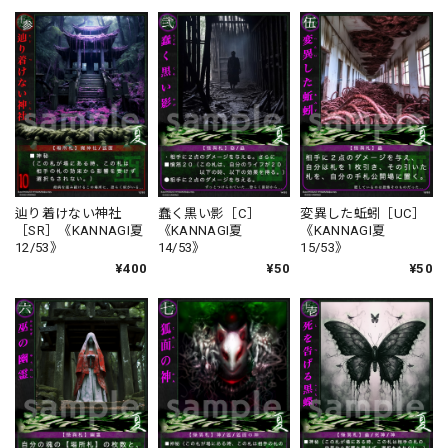
辿り着けない神社
蠢く黒い影［C］
変異した蚯蚓［UC］
［SR］《KANNAGI夏
《KANNAGI夏
《KANNAGI夏
12/53》
14/53》
15/53》
¥400
¥50
¥50