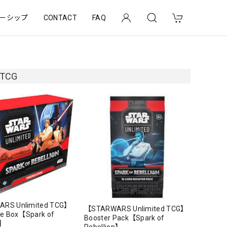
ーシップ
CONTACT
FAQ
 TCG
RS Unlimited TCG】
【STARWARS Unlimited TCG】
se Box【Spark of
Booster Pack【Spark of
n】