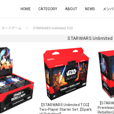
HOME
CATEGORY
ABOUT
NEWS
メンバ
カードゲーム
STARWARS Unlimited TCG
STARWARS Unlimited
【STARWA
【STARWARS Unlimited TCG】
Prerelea
Two-Player Starter Set【Spark
Rebellio