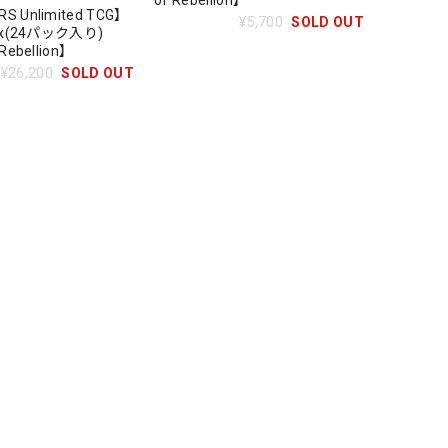
of Rebellion】
S Unlimited TCG】
¥5,700
SOLD OUT
Box(24パック入り)
Rebellion】
¥26,200
SOLD OUT