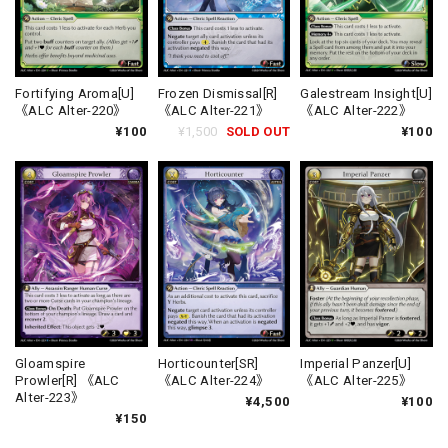
Fortifying Aroma[U]
Frozen Dismissal[R]
Galestream Insight[U]
《ALC Alter-220》
《ALC Alter-221》
《ALC Alter-222》
¥100
¥1,500
SOLD OUT
¥100
Gloamspire
Horticounter[SR]
Imperial Panzer[U]
Prowler[R] 《ALC
《ALC Alter-224》
《ALC Alter-225》
Alter-223》
¥4,500
¥100
¥150