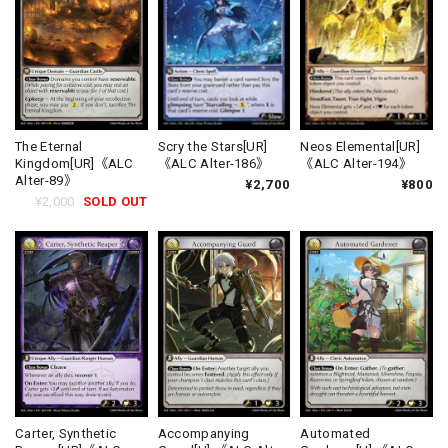
Scry the Stars[UR]
Neos Elemental[UR]
The Eternal
《ALC Alter-186》
《ALC Alter-194》
Kingdom[UR]《ALC
Alter-89》
¥2,700
¥800
¥2,000
SOLD OUT
Carter, Synthetic
Accompanying
Automated