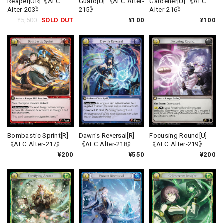
Reaper[UR]《ALC
Guard[U] 《ALC Alter-
Gardener[U] 《ALC
Alter-203》
215》
Alter-216》
¥5,500
SOLD OUT
¥100
¥100
Bombastic Sprint[R]
Dawn's Reversal[R]
Focusing Round[U]
《ALC Alter-217》
《ALC Alter-218》
《ALC Alter-219》
¥200
¥550
¥200