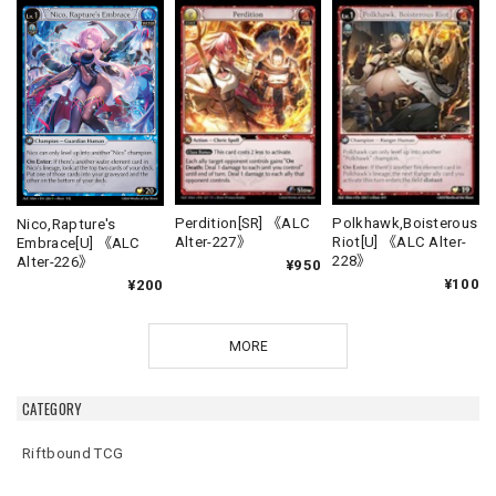
Perdition[SR] 《ALC
Polkhawk,Boisterous
Nico,Rapture's
Alter-227》
Riot[U] 《ALC Alter-
Embrace[U] 《ALC
228》
Alter-226》
¥950
¥100
¥200
MORE
CATEGORY
Riftbound TCG