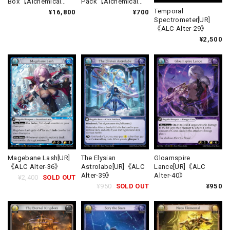
Box【Alchemical
Pack【Alchemical
Revolution Alter
Revolution Alter
Temporal
¥16,800
¥700
Edition】《英語版》
Edition】《英語版》
Spectrometer[UR]
《ALC Alter-29》
¥2,500
Magebane Lash[UR]
The Elysian
Gloamspire
《ALC Alter-36》
Astrolabe[UR]《ALC
Lance[UR]《ALC
Alter-39》
Alter-40》
¥2,400
SOLD OUT
¥950
SOLD OUT
¥950