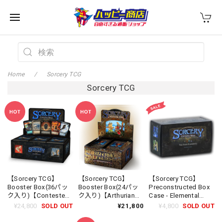
Home
Sorcery TCG
Sorcery TCG
【Sorcery TCG】
【Sorcery TCG】
【Sorcery TCG】
Booster Box(36パッ
Booster Box(24パッ
Preconstructed Box
ク入り)【Contested
ク入り)【Arthurian
Case - Elemental
Realm Beta】《英語
Legends】《英語
【Contested Realm
¥24,800
SOLD OUT
¥21,800
¥4,800
SOLD OUT
版》
版》
Beta】《英語版》