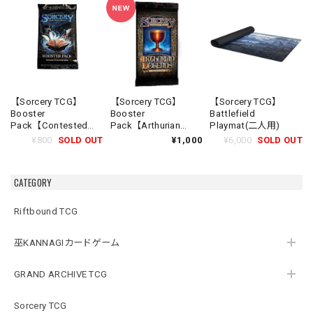
【Sorcery TCG】
【Sorcery TCG】
【Sorcery TCG】
Booster
Booster
Battlefield
Pack【Contested
Pack【Arthurian
Playmat(二人用)
Realm Beta】《英語
Legends】《英語
¥800
SOLD OUT
¥1,000
¥6,000
SOLD OUT
版》
版》
CATEGORY
Riftbound TCG
巫KANNAGIカードゲーム
GRAND ARCHIVE TCG
Sorcery TCG