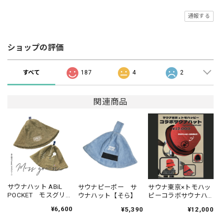
通報する
ショップの評価
すべて
187
4
2
関連商品
サウナハット ABiL
サウナピーポー サ
サウナ東京×トモハッ
POCKET モスグリー
ウナハット【そら】
ピーコラボサウナハ
ン
ット
¥6,600
¥5,390
¥12,000