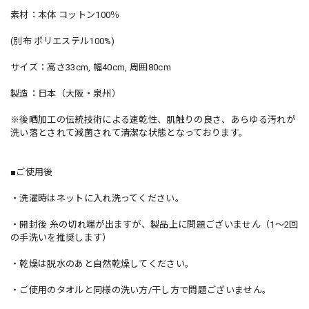
素材：本体 コットン100％
(別布 ポリエステル100%)
サイズ：高さ33cm, 幅40cm, 周囲80cm
製造：日本（大阪・泉州）
※後晒加工の伝統技術による速乾性、肌触りの良さ、あらゆる汚れが
洗い落とされて減菌されて清潔な状態となっております。
■ご使用後
・洗濯時はネットに入れ洗ってください。
・開封後 糸の切れ端が出ますが、製品上に問題ございません（1～2回
の手洗いを推奨します）
・乾燥は脱水のあと自然乾燥してください。
・ご使用のタオルと同様の洗い方/干し方で問題ございません。