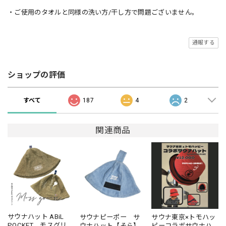
・ご使用のタオルと同様の洗い方/干し方で問題ございません。
通報する
ショップの評価
すべて
187
4
2
関連商品
サウナハット ABiL
サウナピーポー サ
サウナ東京×トモハッ
POCKET モスグリー
ウナハット【そら】
ピーコラボサウナハ