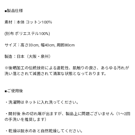
■製品仕様
素材：本体 コットン100％
(別布 ポリエステル100%)
サイズ：高さ33cm, 幅40cm, 周囲80cm
製造：日本（大阪・泉州）
※後晒加工の伝統技術による速乾性、肌触りの良さ、あらゆる汚れが
洗い落とされて減菌されて清潔な状態となっております。
■ご使用後
・洗濯時はネットに入れ洗ってください。
・開封後 糸の切れ端が出ますが、製品上に問題ございません（1～2回
の手洗いを推奨します）
・乾燥は脱水のあと自然乾燥してください。