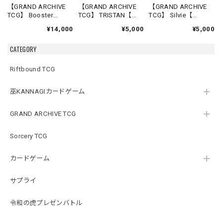
【GRAND ARCHIVE
【GRAND ARCHIVE
【GRAND ARCHIVE
TCG】 Booster
TCG】 TRISTAN【
TCG】 Silvie【
Box(20パック入り)
Re:Collection,Lite
Re:Collection,Lite
¥14,000
¥5,000
¥5,000
【Mercurial Heart
Shadowdancer】《英
Slime Sovereign】
Alter Edition】《英語
語版》
《英語版》
CATEGORY
版》
Riftbound TCG
巫KANNAGIカードゲーム
GRAND ARCHIVE TCG
Sorcery TCG
カードゲーム
サプライ
令和の虎プレゼンバトル