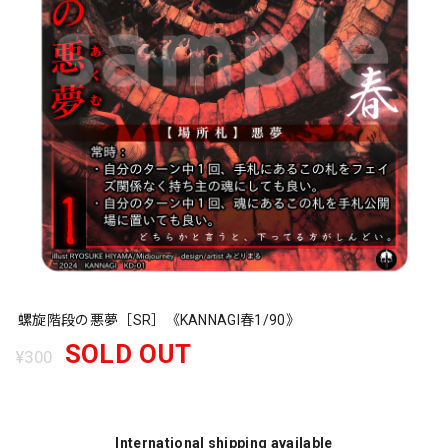
螺旋階段の悪夢［SR］《KANNAGI春1/90》
SOLD OUT
¥300
International shipping available