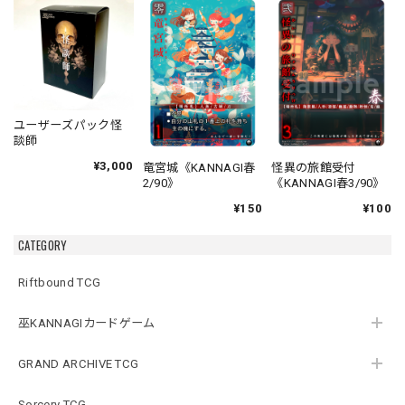
ユーザーズパック怪
談師
¥3,000
竜宮城《KANNAGI春
怪異の旅館受付
2/90》
《KANNAGI春3/90》
¥150
¥100
CATEGORY
Riftbound TCG
巫KANNAGIカードゲーム
GRAND ARCHIVE TCG
Sorcery TCG