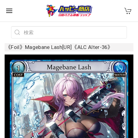
《Foil》Magebane Lash[UR]《ALC Alter-36》