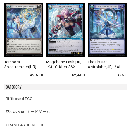
Temporal
Magebane Lash[UR]
The Elysian
Spectrometer[UR]
《ALC Alter-36》
Astrolabe[UR]《ALC
《ALC Alter-29》
Alter-39》
¥2,500
¥2,400
¥950
CATEGORY
Riftbound TCG
巫KANNAGIカードゲーム
GRAND ARCHIVE TCG