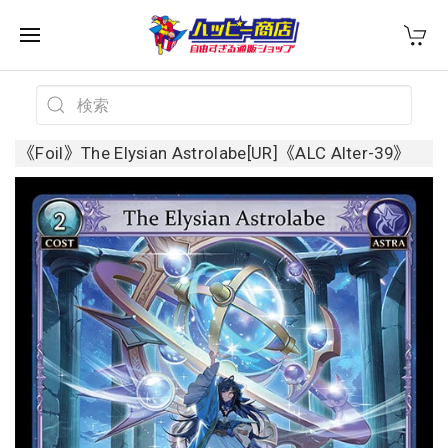
《Foil》The Elysian Astrolabe[UR]《ALC Alter-39》