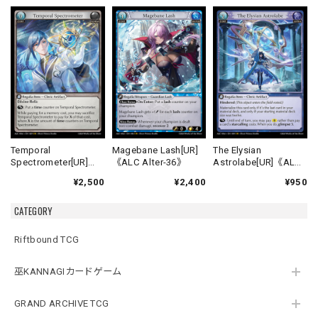
Temporal
Magebane Lash[UR]
The Elysian
Spectrometer[UR]
《ALC Alter-36》
Astrolabe[UR]《ALC
《ALC Alter-29》
Alter-39》
¥2,500
¥2,400
¥950
CATEGORY
Riftbound TCG
巫KANNAGIカードゲーム
GRAND ARCHIVE TCG