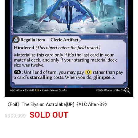
《Foil》The Elysian Astrolabe[UR]《ALC Alter-39》
SOLD OUT
¥999,999