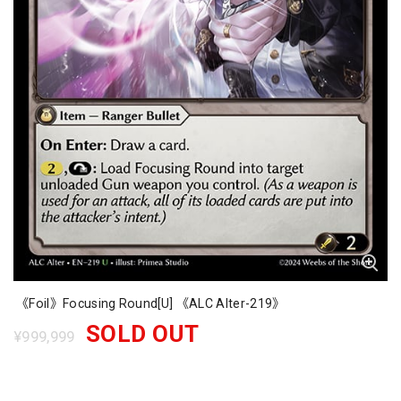
《Foil》Focusing Round[U] 《ALC Alter-219》
SOLD OUT
¥999,999