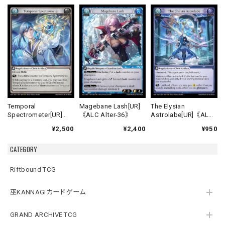
Temporal
Magebane Lash[UR]
The Elysian
Spectrometer[UR]
《ALC Alter-36》
Astrolabe[UR]《ALC
《ALC Alter-29》
Alter-39》
¥2,500
¥2,400
¥950
CATEGORY
Riftbound TCG
巫KANNAGIカードゲーム
GRAND ARCHIVE TCG