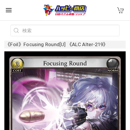
《Foil》Focusing Round[U] 《ALC Alter-219》