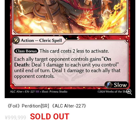
《Foil》Perdition[SR] 《ALC Alter-227》
SOLD OUT
¥999,999