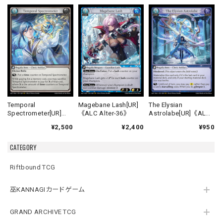
Temporal
Magebane Lash[UR]
The Elysian
Spectrometer[UR]
《ALC Alter-36》
Astrolabe[UR]《ALC
《ALC Alter-29》
Alter-39》
¥2,500
¥2,400
¥950
CATEGORY
Riftbound TCG
巫KANNAGIカードゲーム
GRAND ARCHIVE TCG