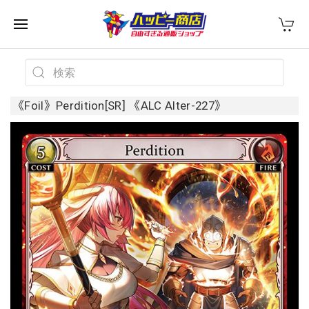
《Foil》Perdition[SR] 《ALC Alter-227》