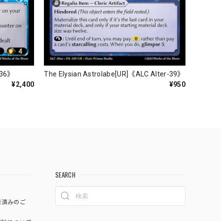
-36》
The Elysian Astrolabe[UR]《ALC Alter-39》
¥2,400
¥950
SEARCH
済済みのご