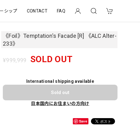
ーシップ
CONTACT
FAQ
《Foil》Temptation's Facade [R] 《ALC Alter-
233》
SOLD OUT
¥999,999
International shipping available
Sold out
日本国内にお住まいの方向け
Save