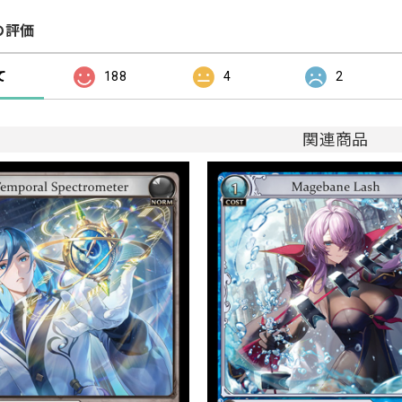
の評価
て
188
4
2
関連商品