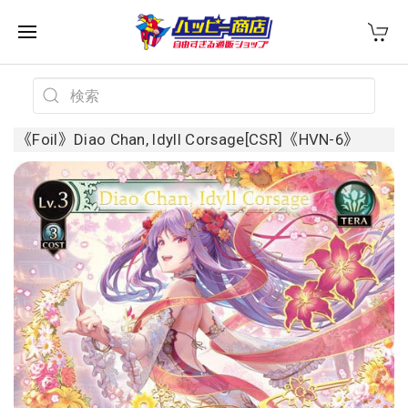
《Foil》Diao Chan, Idyll Corsage[CSR]《HVN-6》