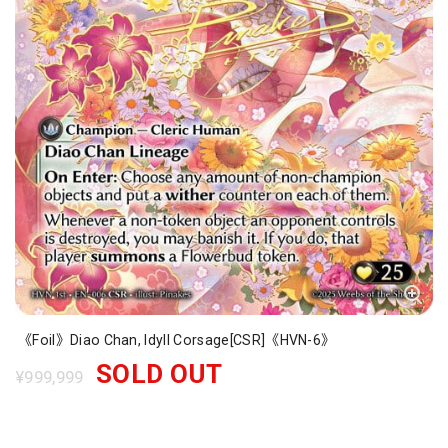
《Foil》Diao Chan, Idyll Corsage[CSR]《HVN-6》
SOLD OUT
¥999,999