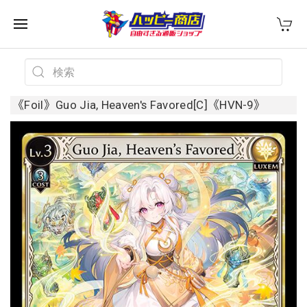
《Foil》Guo Jia, Heaven's Favored[C]《HVN-9》