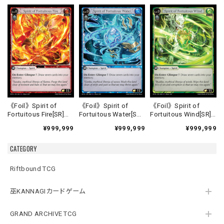
《Foil》Spirit of
《Foil》Spirit of
《Foil》Spirit of
Fortuitous Fire[SR]
Fortuitous Water[SR]
Fortuitous Wind[SR]
《HVN-1》
《HVN-2》
《HVN-3》
¥999,999
¥999,999
¥999,999
CATEGORY
Riftbound TCG
巫KANNAGIカードゲーム
GRAND ARCHIVE TCG