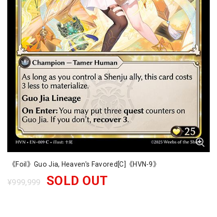
《Foil》Guo Jia, Heaven's Favored[C]《HVN-9》
SOLD OUT
¥999,999