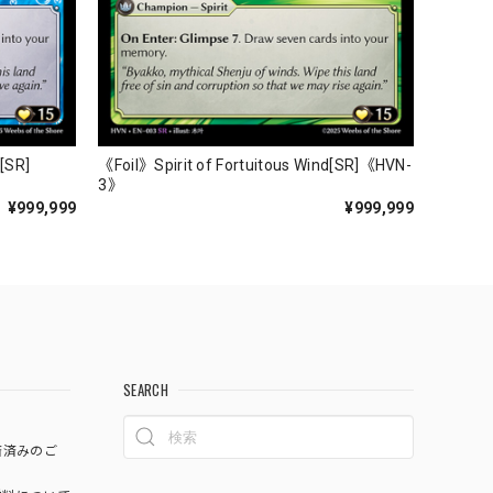
r[SR]
《Foil》Spirit of Fortuitous Wind[SR]《HVN-
3》
¥999,999
¥999,999
SEARCH
済済みのご