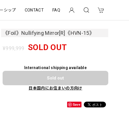
ーシップ
CONTACT
FAQ
《Foil》Nullifying Mirror[R]《HVN-15》
SOLD OUT
¥999,999
International shipping available
Sold out
日本国内にお住まいの方向け
Save