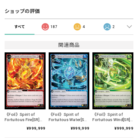
ショップの評価
すべて
187
4
2
関連商品
《Foil》Spirit of
《Foil》Spirit of
《Foil》Spirit of
Fortuitous Fire[SR]
Fortuitous Water[SR]
Fortuitous Wind[SR]
《HVN-1》
《HVN-2》
《HVN-3》
¥999,999
¥999,999
¥999,999