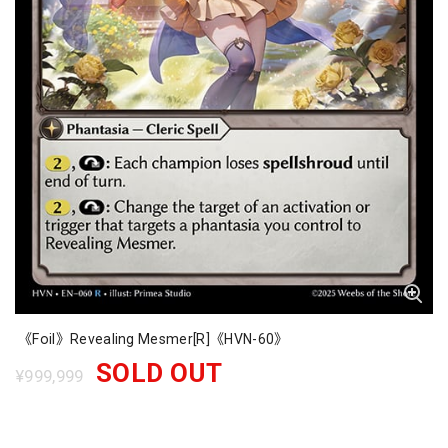
《Foil》Revealing Mesmer[R]《HVN-60》
SOLD OUT
¥999,999