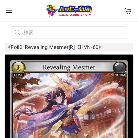
《Foil》Revealing Mesmer[R]《HVN-60》