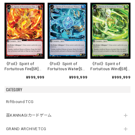
《Foil》Spirit of
《Foil》Spirit of
《Foil》Spirit of
Fortuitous Fire[SR]
Fortuitous Water[SR]
Fortuitous Wind[SR]
《HVN-1》
《HVN-2》
《HVN-3》
¥999,999
¥999,999
¥999,999
CATEGORY
Riftbound TCG
巫KANNAGIカードゲーム
GRAND ARCHIVE TCG