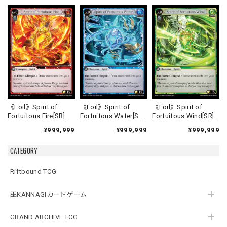
《Foil》Spirit of
《Foil》Spirit of
《Foil》Spirit of
Fortuitous Fire[SR]
Fortuitous Water[SR]
Fortuitous Wind[SR]
《HVN-1》
《HVN-2》
《HVN-3》
¥999,999
¥999,999
¥999,999
CATEGORY
Riftbound TCG
巫KANNAGIカードゲーム
GRAND ARCHIVE TCG