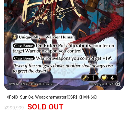
《Foil》Sun Ce, Weaponsmaster[CSR]《HVN-66》
SOLD OUT
¥999,999