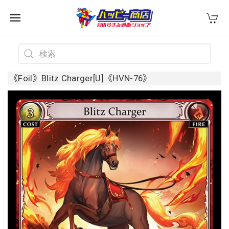
《Foil》Blitz Charger[U]《HVN-76》