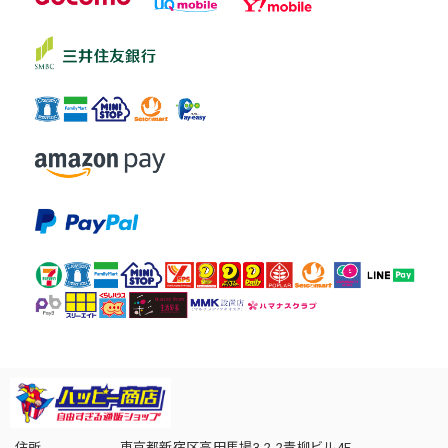
住所
東京都新宿区高田馬場3-2-2青柳ビル4F