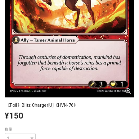
《Foil》Blitz Charger[U]《HVN-76》
¥150
数量