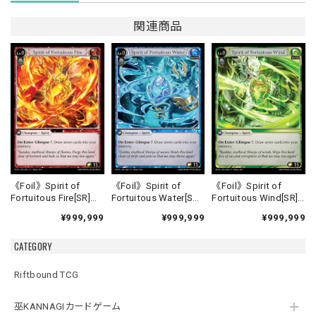
関連商品
《Foil》Spirit of
《Foil》Spirit of
《Foil》Spirit of
Fortuitous Fire[SR]
Fortuitous Water[SR]
Fortuitous Wind[SR]
《HVN-1》
《HVN-2》
《HVN-3》
¥999,999
¥999,999
¥999,999
CATEGORY
Riftbound TCG
巫KANNAGIカードゲーム