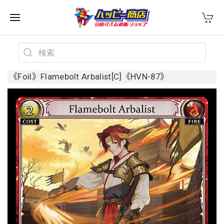
《Foil》Flamebolt Arbalist[C]《HVN-87》