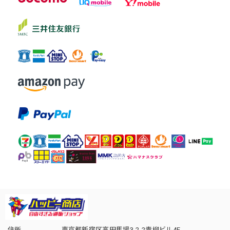
住所
東京都新宿区高田馬場3-2-2青柳ビル4F