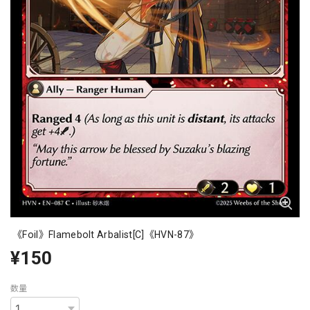
《Foil》Flamebolt Arbalist[C]《HVN-87》
¥150
数量