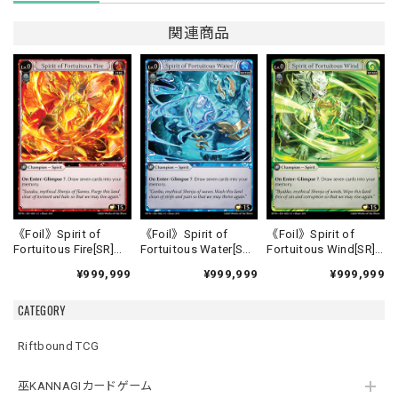
関連商品
《Foil》Spirit of
《Foil》Spirit of
《Foil》Spirit of
Fortuitous Fire[SR]
Fortuitous Water[SR]
Fortuitous Wind[SR]
《HVN-1》
《HVN-2》
《HVN-3》
¥999,999
¥999,999
¥999,999
CATEGORY
Riftbound TCG
巫KANNAGIカードゲーム