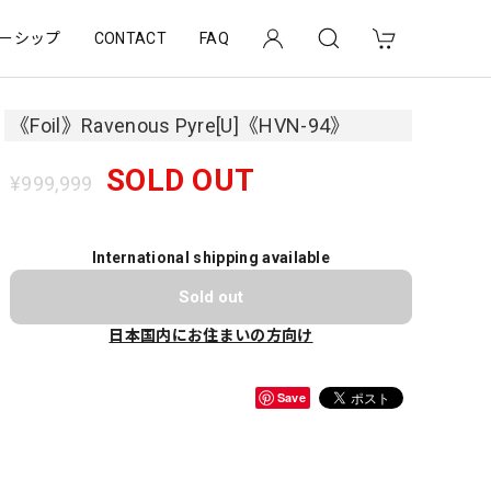
ーシップ
CONTACT
FAQ
《Foil》Ravenous Pyre[U]《HVN-94》
SOLD OUT
¥999,999
International shipping available
Sold out
日本国内にお住まいの方向け
Save