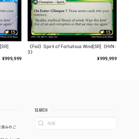
r[SR]
《Foil》Spirit of Fortuitous Wind[SR]《HVN-
3》
¥999,999
¥999,999
SEARCH
済済みのご