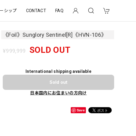
ーシップ
CONTACT
FAQ
《Foil》Sunglory Sentinel[R]《HVN-106》
SOLD OUT
¥999,999
International shipping available
Sold out
日本国内にお住まいの方向け
Save