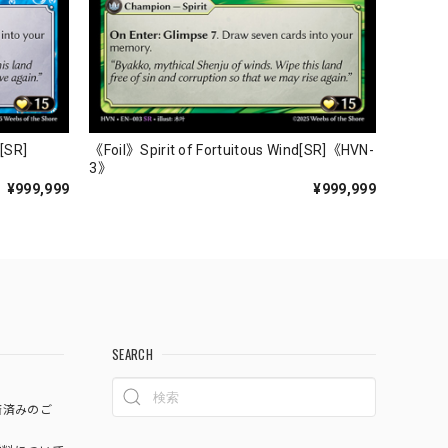
r[SR]
《Foil》Spirit of Fortuitous Wind[SR]《HVN-
3》
¥999,999
¥999,999
SEARCH
済済みのご