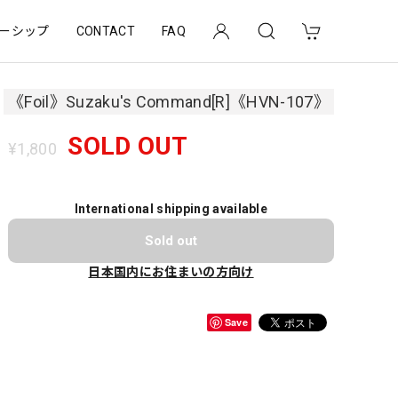
ーシップ
CONTACT
FAQ
《Foil》Suzaku's Command[R]《HVN-107》
SOLD OUT
¥1,800
International shipping available
Sold out
日本国内にお住まいの方向け
Save