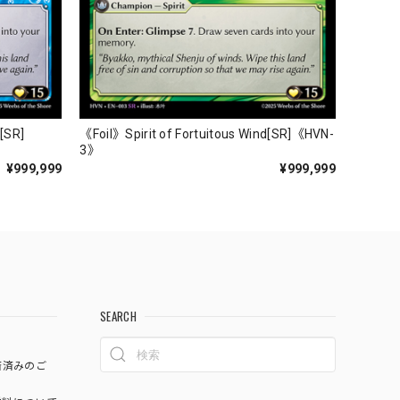
r[SR]
《Foil》Spirit of Fortuitous Wind[SR]《HVN-
3》
¥999,999
¥999,999
SEARCH
済済みのご