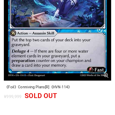
《Foil》Conniving Plans[R]《HVN-114》
SOLD OUT
¥999,999