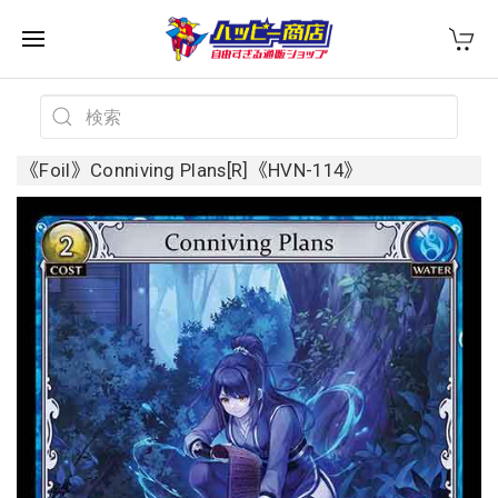
《Foil》Conniving Plans[R]《HVN-114》