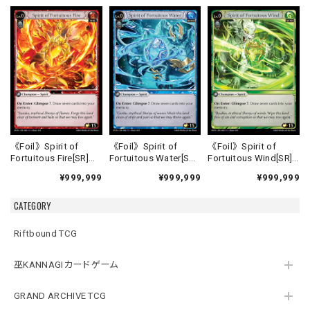
《Foil》Spirit of
《Foil》Spirit of
《Foil》Spirit of
Fortuitous Fire[SR]
Fortuitous Water[SR]
Fortuitous Wind[SR]
《HVN-1》
《HVN-2》
《HVN-3》
¥999,999
¥999,999
¥999,999
CATEGORY
Riftbound TCG
巫KANNAGIカードゲーム
GRAND ARCHIVE TCG