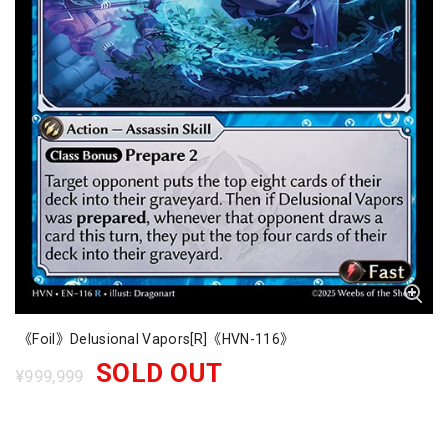
《Foil》Delusional Vapors[R]《HVN-116》
SOLD OUT
¥999,999