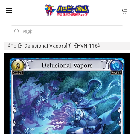
《Foil》Delusional Vapors[R]《HVN-116》