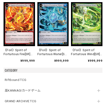
《Foil》Spirit of
《Foil》Spirit of
《Foil》Spirit of
Fortuitous Fire[SR]
Fortuitous Water[SR]
Fortuitous Wind[SR]
《HVN-1》
《HVN-2》
《HVN-3》
¥999,999
¥999,999
¥999,999
CATEGORY
Riftbound TCG
巫KANNAGIカードゲーム
GRAND ARCHIVE TCG