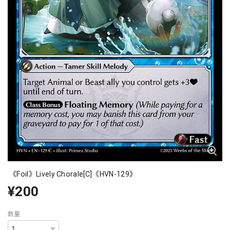
《Foil》Lively Chorale[C]《HVN-129》
¥200
数量