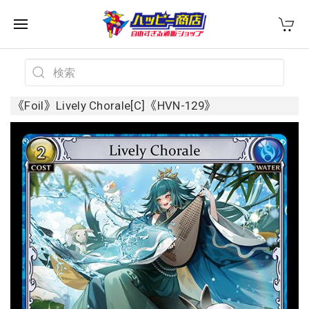
《Foil》Lively Chorale[C]《HVN-129》