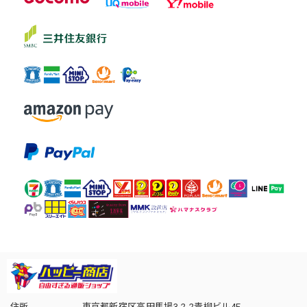
住所
東京都新宿区高田馬場3-2-2青柳ビル4F