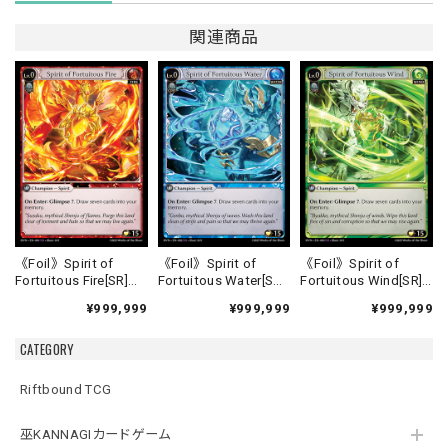
関連商品
《Foil》Spirit of
《Foil》Spirit of
《Foil》Spirit of
Fortuitous Fire[SR]
Fortuitous Water[SR]
Fortuitous Wind[SR]
《HVN-1》
《HVN-2》
《HVN-3》
¥999,999
¥999,999
¥999,999
CATEGORY
Riftbound TCG
巫KANNAGIカードゲーム