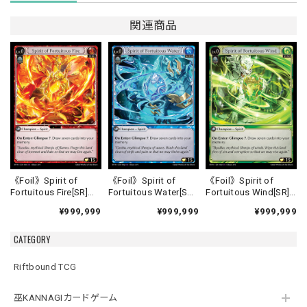
関連商品
《Foil》Spirit of
《Foil》Spirit of
《Foil》Spirit of
Fortuitous Fire[SR]
Fortuitous Water[SR]
Fortuitous Wind[SR]
《HVN-1》
《HVN-2》
《HVN-3》
¥999,999
¥999,999
¥999,999
CATEGORY
Riftbound TCG
巫KANNAGIカードゲーム