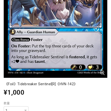
《Foil》Tidebreaker Sentinel[R]《HVN-142》
¥1,000
数量