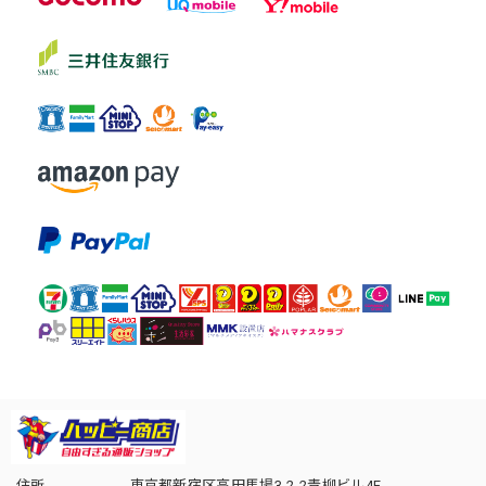
住所
東京都新宿区高田馬場3-2-2青柳ビル4F