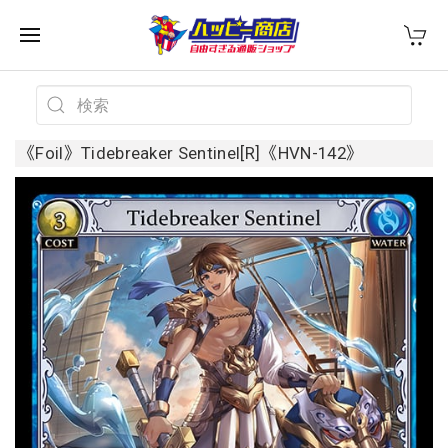
《Foil》Tidebreaker Sentinel[R]《HVN-142》