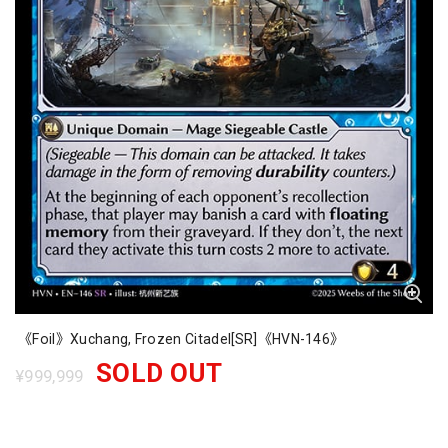
《Foil》Xuchang, Frozen Citadel[SR]《HVN-146》
SOLD OUT
¥999,999