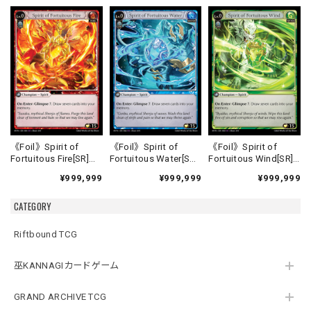
《Foil》Spirit of
《Foil》Spirit of
《Foil》Spirit of
Fortuitous Fire[SR]
Fortuitous Water[SR]
Fortuitous Wind[SR]
《HVN-1》
《HVN-2》
《HVN-3》
¥999,999
¥999,999
¥999,999
CATEGORY
Riftbound TCG
巫KANNAGIカードゲーム
GRAND ARCHIVE TCG