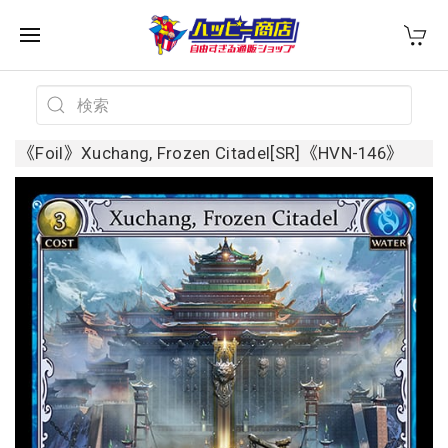
《Foil》Xuchang, Frozen Citadel[SR]《HVN-146》