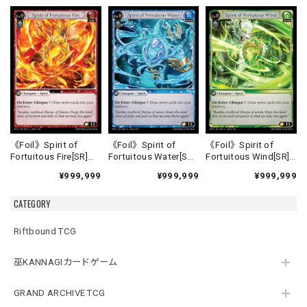
《Foil》Spirit of
《Foil》Spirit of
《Foil》Spirit of
Fortuitous Fire[SR]
Fortuitous Water[SR]
Fortuitous Wind[SR]
《HVN-1》
《HVN-2》
《HVN-3》
¥999,999
¥999,999
¥999,999
CATEGORY
Riftbound TCG
巫KANNAGIカードゲーム
GRAND ARCHIVE TCG