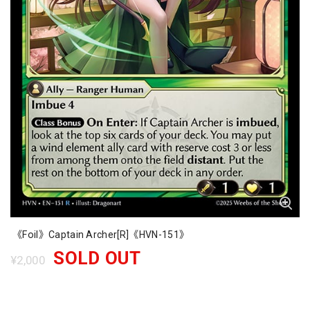
《Foil》Captain Archer[R]《HVN-151》
SOLD OUT
¥2,000