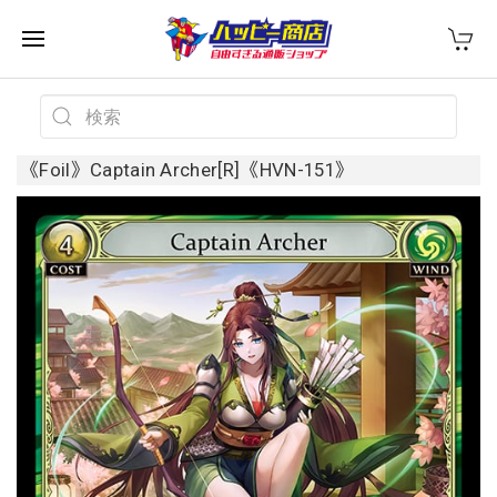
《Foil》Captain Archer[R]《HVN-151》