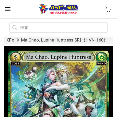
《Foil》Ma Chao, Lupine Huntress[SR]《HVN-160》