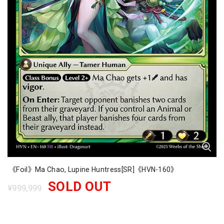
《Foil》Ma Chao, Lupine Huntress[SR]《HVN-160》
SOLD OUT
¥999,999