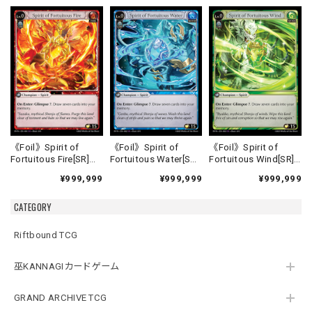
《Foil》Spirit of
《Foil》Spirit of
《Foil》Spirit of
Fortuitous Fire[SR]
Fortuitous Water[SR]
Fortuitous Wind[SR]
《HVN-1》
《HVN-2》
《HVN-3》
¥999,999
¥999,999
¥999,999
CATEGORY
Riftbound TCG
巫KANNAGIカードゲーム
GRAND ARCHIVE TCG