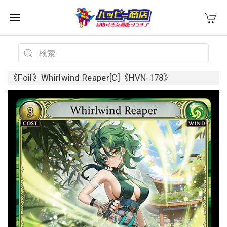
《Foil》Whirlwind Reaper[C]《HVN-178》