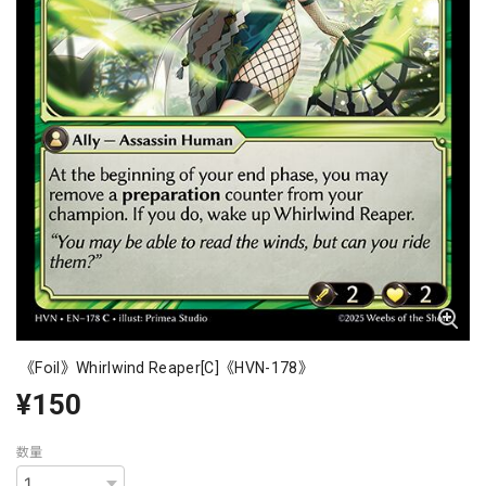
《Foil》Whirlwind Reaper[C]《HVN-178》
¥150
数量