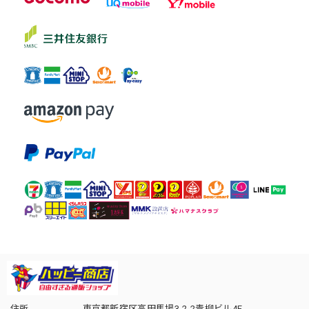
住所
東京都新宿区高田馬場3-2-2青柳ビル4F