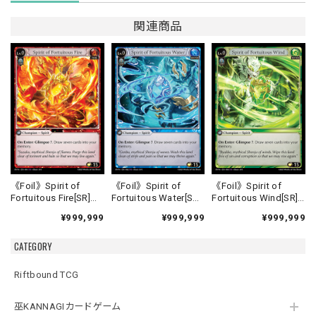
関連商品
《Foil》Spirit of
《Foil》Spirit of
《Foil》Spirit of
Fortuitous Fire[SR]
Fortuitous Water[SR]
Fortuitous Wind[SR]
《HVN-1》
《HVN-2》
《HVN-3》
¥999,999
¥999,999
¥999,999
CATEGORY
Riftbound TCG
巫KANNAGIカードゲーム