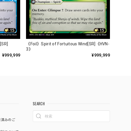
r[SR]
《Foil》Spirit of Fortuitous Wind[SR]《HVN-
3》
¥999,999
¥999,999
SEARCH
済済みのご