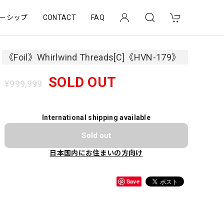
ーシップ
CONTACT
FAQ
《Foil》Whirlwind Threads[C]《HVN-179》
SOLD OUT
¥999,999
International shipping available
Sold out
日本国内にお住まいの方向け
Save