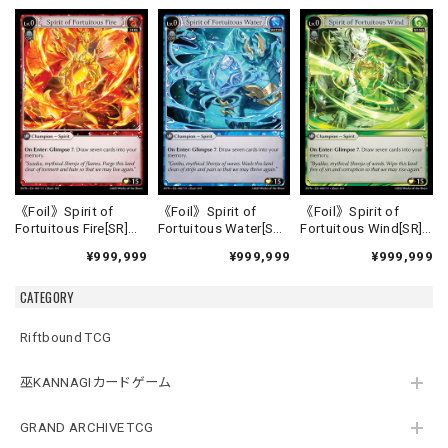
《Foil》Spirit of
《Foil》Spirit of
《Foil》Spirit of
Fortuitous Fire[SR]
Fortuitous Water[SR]
Fortuitous Wind[SR]
《HVN-1》
《HVN-2》
《HVN-3》
¥999,999
¥999,999
¥999,999
CATEGORY
Riftbound TCG
巫KANNAGIカードゲーム
GRAND ARCHIVE TCG