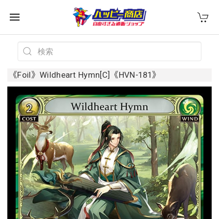
《Foil》Wildheart Hymn[C]《HVN-181》