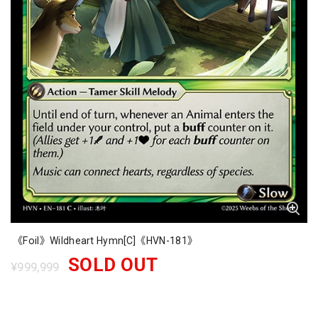
《Foil》Wildheart Hymn[C]《HVN-181》
SOLD OUT
¥999,999