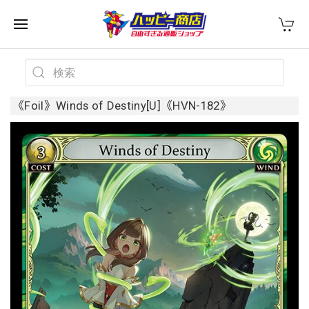
《Foil》Winds of Destiny[U]《HVN-182》