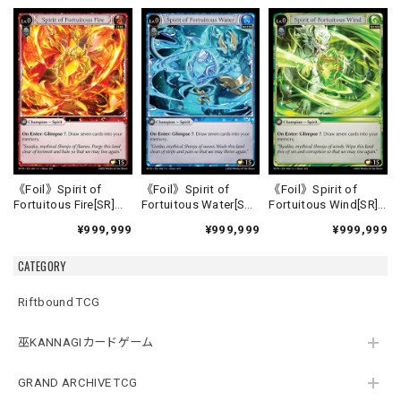
《Foil》Spirit of
《Foil》Spirit of
《Foil》Spirit of
Fortuitous Fire[SR]
Fortuitous Water[SR]
Fortuitous Wind[SR]
《HVN-1》
《HVN-2》
《HVN-3》
¥999,999
¥999,999
¥999,999
CATEGORY
Riftbound TCG
巫KANNAGIカードゲーム
GRAND ARCHIVE TCG