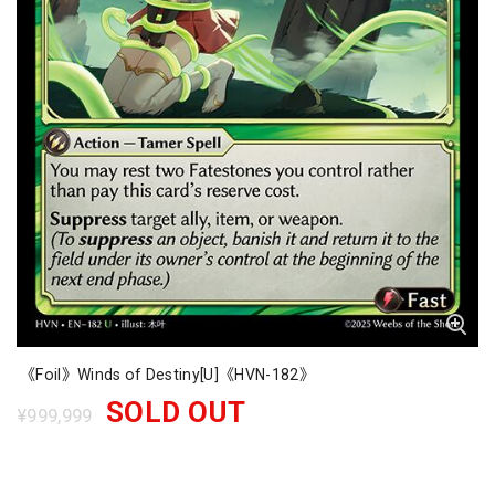
《Foil》Winds of Destiny[U]《HVN-182》
SOLD OUT
¥999,999