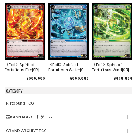
《Foil》Spirit of
《Foil》Spirit of
《Foil》Spirit of
Fortuitous Fire[SR]
Fortuitous Water[SR]
Fortuitous Wind[SR]
《HVN-1》
《HVN-2》
《HVN-3》
¥999,999
¥999,999
¥999,999
CATEGORY
Riftbound TCG
巫KANNAGIカードゲーム
GRAND ARCHIVE TCG