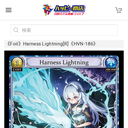
《Foil》Harness Lightning[R]《HVN-186》