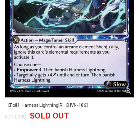
《Foil》Harness Lightning[R]《HVN-186》
SOLD OUT
¥999,999