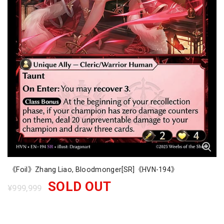
《Foil》Zhang Liao, Bloodmonger[SR]《HVN-194》
SOLD OUT
¥999,999