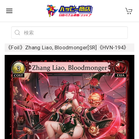
《Foil》Zhang Liao, Bloodmonger[SR]《HVN-194》