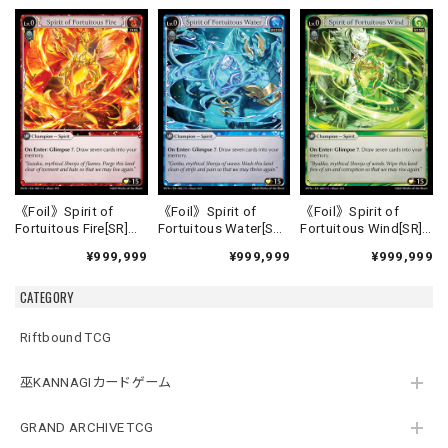
《Foil》Spirit of
《Foil》Spirit of
《Foil》Spirit of
Fortuitous Fire[SR]
Fortuitous Water[SR]
Fortuitous Wind[SR]
《HVN-1》
《HVN-2》
《HVN-3》
¥999,999
¥999,999
¥999,999
CATEGORY
Riftbound TCG
巫KANNAGIカードゲーム
GRAND ARCHIVE TCG