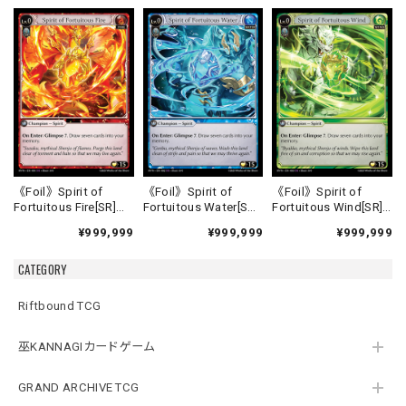
《Foil》Spirit of
《Foil》Spirit of
《Foil》Spirit of
Fortuitous Fire[SR]
Fortuitous Water[SR]
Fortuitous Wind[SR]
《HVN-1》
《HVN-2》
《HVN-3》
¥999,999
¥999,999
¥999,999
CATEGORY
Riftbound TCG
巫KANNAGIカードゲーム
GRAND ARCHIVE TCG