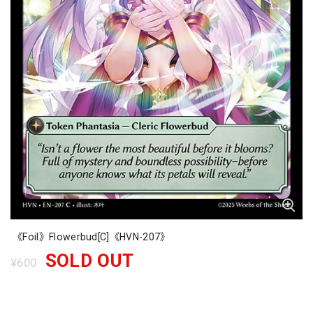
《Foil》Flowerbud[C]《HVN-207》
SOLD OUT
¥600