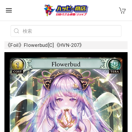
《Foil》Flowerbud[C]《HVN-207》