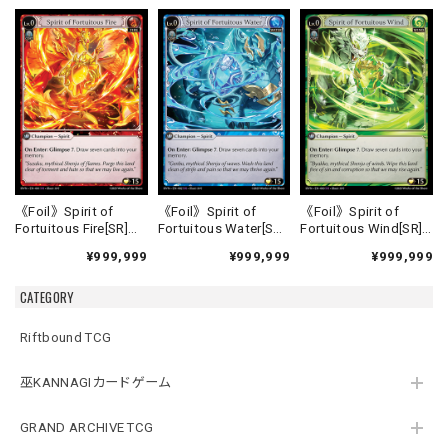
《Foil》Spirit of
《Foil》Spirit of
《Foil》Spirit of
Fortuitous Fire[SR]
Fortuitous Water[SR]
Fortuitous Wind[SR]
《HVN-1》
《HVN-2》
《HVN-3》
¥999,999
¥999,999
¥999,999
CATEGORY
Riftbound TCG
巫KANNAGIカードゲーム
GRAND ARCHIVE TCG