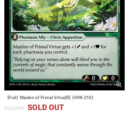
《Foil》Maiden of Primal Virtue[R]《HVN-210》
SOLD OUT
¥999,999