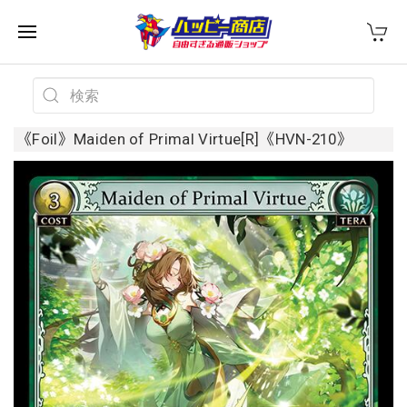
《Foil》Maiden of Primal Virtue[R]《HVN-210》