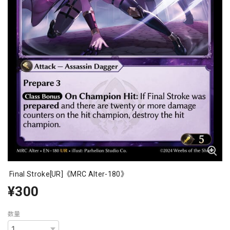
Final Stroke[UR]《MRC Alter-180》
¥300
数量