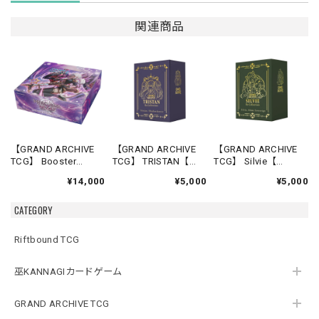
関連商品
【GRAND ARCHIVE
【GRAND ARCHIVE
【GRAND ARCHIVE
TCG】 Booster
TCG】 TRISTAN【
TCG】 Silvie【
Box(20パック入り)
Re:Collection,Lite
Re:Collection,Lite
¥14,000
¥5,000
¥5,000
【Mercurial Heart
Shadowdancer】《英
Slime Sovereign】
Alter Edition】《英語
語版》
《英語版》
CATEGORY
版》
Riftbound TCG
巫KANNAGIカードゲーム
GRAND ARCHIVE TCG