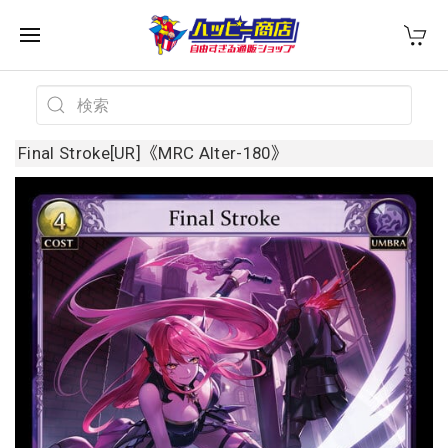
Final Stroke[UR]《MRC Alter-180》