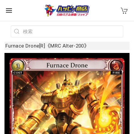
Furnace Drone[R]《MRC Alter-200》