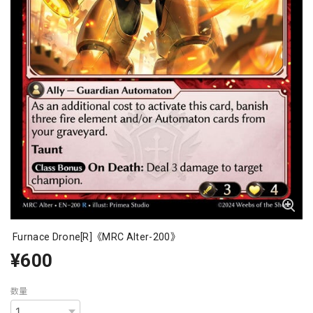
Furnace Drone[R]《MRC Alter-200》
¥600
数量