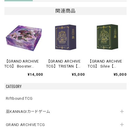
関連商品
【GRAND ARCHIVE
【GRAND ARCHIVE
【GRAND ARCHIVE
TCG】 Booster
TCG】 TRISTAN【
TCG】 Silvie【
Box(20パック入り)
Re:Collection,Lite
Re:Collection,Lite
¥14,000
¥5,000
¥5,000
【Mercurial Heart
Shadowdancer】《英
Slime Sovereign】
Alter Edition】《英語
語版》
《英語版》
CATEGORY
版》
Riftbound TCG
巫KANNAGIカードゲーム
GRAND ARCHIVE TCG