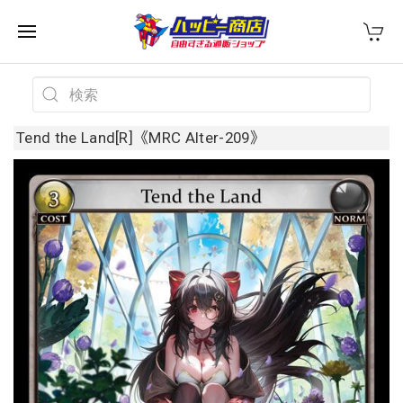
Tend the Land[R]《MRC Alter-209》