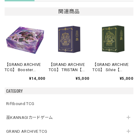
関連商品
【GRAND ARCHIVE
【GRAND ARCHIVE
【GRAND ARCHIVE
TCG】 Booster
TCG】 TRISTAN【
TCG】 Silvie【
Box(20パック入り)
Re:Collection,Lite
Re:Collection,Lite
¥14,000
¥5,000
¥5,000
【Mercurial Heart
Shadowdancer】《英
Slime Sovereign】
Alter Edition】《英語
語版》
《英語版》
CATEGORY
版》
Riftbound TCG
巫KANNAGIカードゲーム
GRAND ARCHIVE TCG