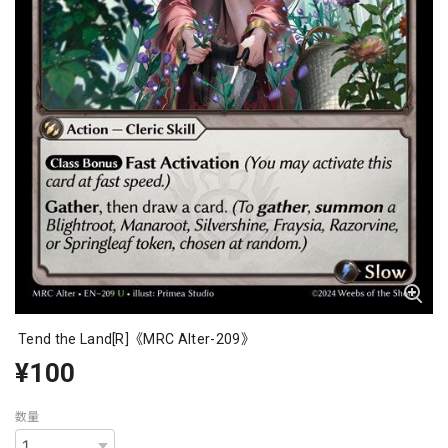
Tend the Land[R]《MRC Alter-209》
¥100
数量