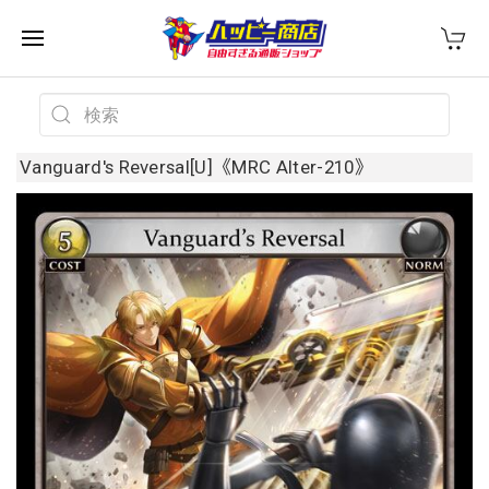
Vanguard's Reversal[U]《MRC Alter-210》