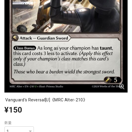
Vanguard's Reversal[U]《MRC Alter-210》
¥150
数量