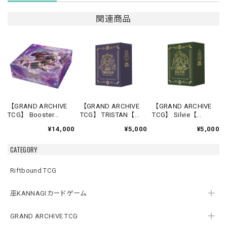
関連商品
【GRAND ARCHIVE
【GRAND ARCHIVE
【GRAND ARCHIVE
TCG】 Booster
TCG】 TRISTAN【
TCG】 Silvie【
Box(20パック入り)
Re:Collection,Lite
Re:Collection,Lite
¥14,000
¥5,000
¥5,000
【Mercurial Heart
Shadowdancer】《英
Slime Sovereign】
Alter Edition】《英語
語版》
《英語版》
CATEGORY
版》
Riftbound TCG
巫KANNAGIカードゲーム
GRAND ARCHIVE TCG