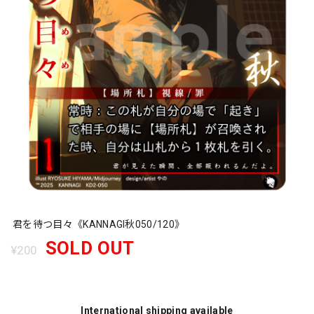
君を待つ目々《KANNAGI秋050/120》
SOLD OUT
¥200
International shipping available