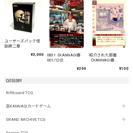
ユーザーズパック怪
談師二章
¥3,000
0831《KANNAGI春
紹介された部屋
001/120》
《KANNAGI春
002/120》
¥200
¥100
CATEGORY
Riftbound TCG
巫KANNAGIカードゲーム
GRAND ARCHIVE TCG
Sorcery TCG