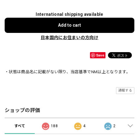
International shipping available
Add to cart
日本国内にお住まいの方向け
Save
・状態は商品名に記載がない限り、当店基準でNM以上となります。
通報する
ショップの評価
すべて
188
4
2