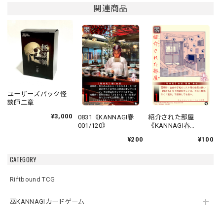
関連商品
ユーザーズパック怪
談師二章
¥3,000
0831《KANNAGI春
紹介された部屋
001/120》
《KANNAGI春
002/120》
¥200
¥100
CATEGORY
Riftbound TCG
巫KANNAGIカードゲーム