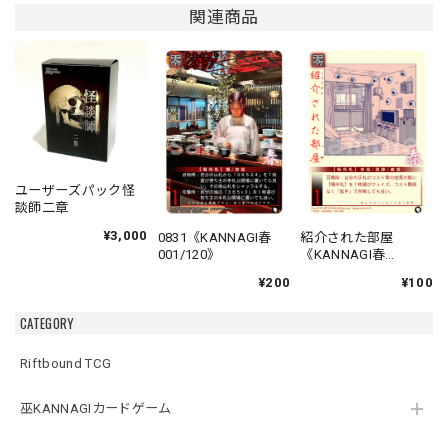
関連商品
ユーザーズパック怪
談師二章
¥3,000
0831《KANNAGI春
紹介された部屋
001/120》
《KANNAGI春
002/120》
¥200
¥100
CATEGORY
Riftbound TCG
巫KANNAGIカードゲーム