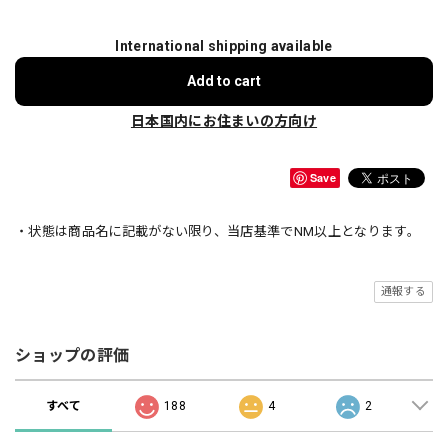
International shipping available
Add to cart
日本国内にお住まいの方向け
Save
・状態は商品名に記載がない限り、当店基準でNM以上となります。
通報する
ショップの評価
すべて
188
4
2