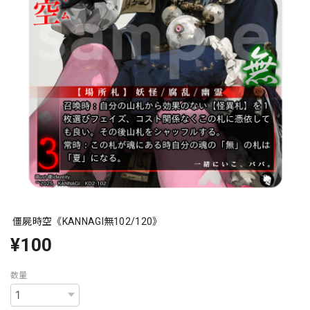
僵屍時空《KANNAGI無102/120》
¥100
数量