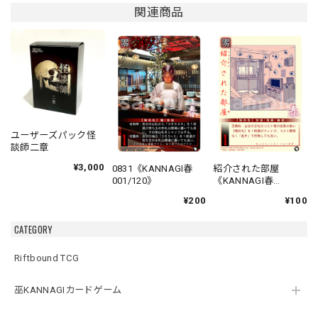
関連商品
ユーザーズパック怪
談師二章
¥3,000
0831《KANNAGI春
紹介された部屋
001/120》
《KANNAGI春
002/120》
¥200
¥100
CATEGORY
Riftbound TCG
巫KANNAGIカードゲーム