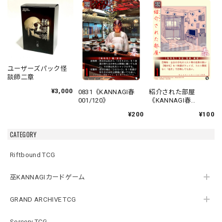
ユーザーズパック怪
談師二章
¥3,000
0831《KANNAGI春
紹介された部屋
001/120》
《KANNAGI春
002/120》
¥200
¥100
CATEGORY
Riftbound TCG
巫KANNAGIカードゲーム
GRAND ARCHIVE TCG
Sorcery TCG