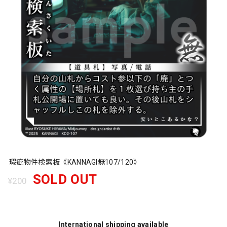
瑕疵物件検索板《KANNAGI無107/120》
SOLD OUT
¥200
International shipping available